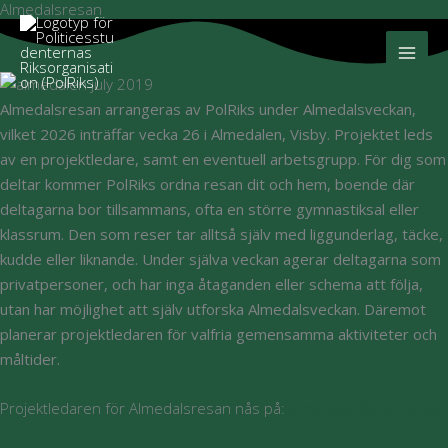
Almedalsresan
Hoppa
till
innehåll
Almedalsresan arrangeras av PolRiks under Almedalsveckan,
vilket 2026 inträffar vecka 26 i Almedalen, Visby. Projektet leds
av en projektledare, samt en eventuell arbetsgrupp. För dig som
deltar kommer PolRiks ordna resan dit och hem, boende där
deltagarna bor tillsammans, ofta en större gymnastiksal eller
klassrum. Den som reser tar alltså själv med liggunderlag, täcke,
kudde eller liknande. Under själva veckan agerar deltagarna som
privatpersoner, och har inga åtaganden eller schema att följa,
utan har möjlighet att själv utforska Almedalsveckan. Däremot
planerar projektledaren för valfria gemensamma aktiviteter och
måltider.
Projektledaren för Almedalsresan nås på:
almedalen@polriks.se